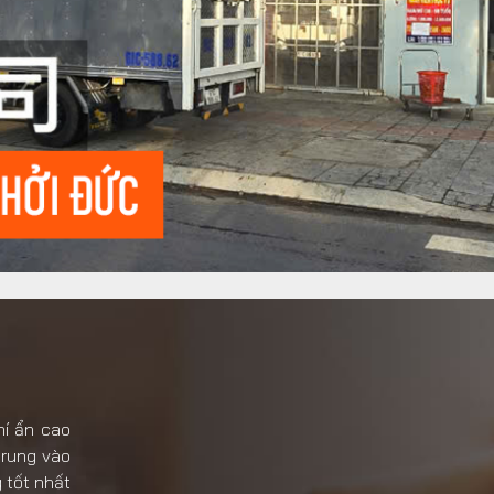
hí ẩn cao
trung vào
g tốt nhất