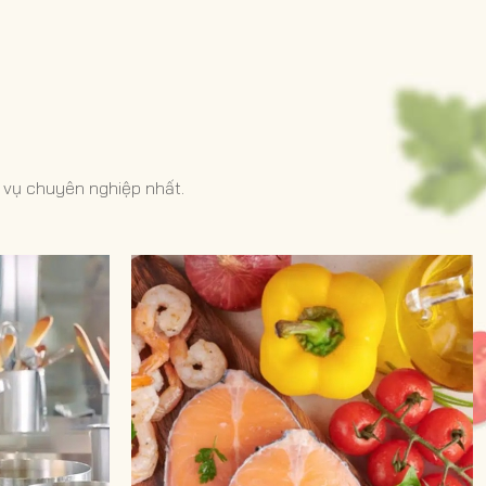
 và đạt được
 động.
 vụ chuyên nghiệp nhất.