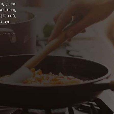
ng gì bạn
cách cung
 lâu dài,
a bạn và