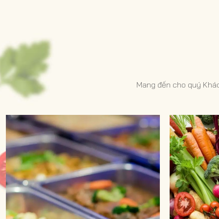
theo phương
trọng nuô
chăm sóc đ
khỏe 
Mang đến cho quý Khách