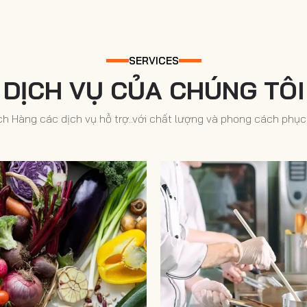
 pháp giảng dạy tự nhiên, chú
thiết lập hình ảnh công ty tốt
i dưỡng thói quen ăn uống và
mục tiêu bền vững hoạt
úng cách cho học sinh vì sức
SERVICES
của mỗi người tiêu dùng.
DỊCH VỤ CỦA CHÚNG TÔI
 Hàng các dịch vụ hỗ trợ..với chất lượng và phong cách phục