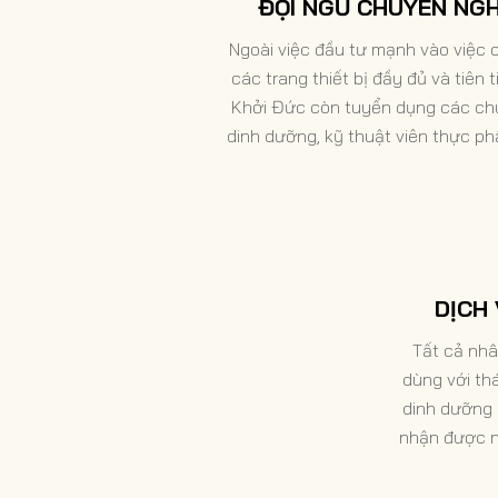
ĐỘI NGŨ CHUYÊN NGH
Ngoài việc đầu tư mạnh vào việc 
các trang thiết bị đầy đủ và tiên t
Khởi Đức còn tuyển dụng các ch
dinh dưỡng, kỹ thuật viên thực p
viên quản lý sức khỏe và đầu bếp 
nghiệm với kỹ năng nấu nướng tuy
được đào tạo chuyên nghiệp và 
chỉ, giấy phép.
DỊCH
Tất cả nhâ
dùng với thá
dinh dưỡng 
nhận được n
cho sự ph
thông tin 