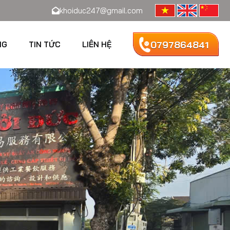
khoiduc247@gmail.com
0797864841
NG
TIN TỨC
LIÊN HỆ