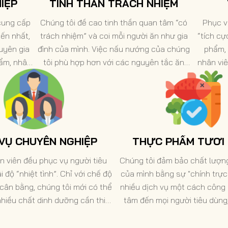
IỆP
TINH THẦN TRÁCH NHIỆM
cung cấp
Chúng tôi đề cao tinh thần quan tâm “có
Phục v
iến nhất,
trách nhiệm” và coi mỗi người ăn như gia
“tích cự
uyên gia
đình của mình. Việc nấu nướng của chúng
phẩm, 
hẩm, nhân
tôi phù hợp hơn với các nguyên tắc ăn
nhân vi
giàu kinh
uống lành mạnh và chúng tôi quan tâm đến
chính ph
ệt vời đã
sức khỏe của mỗi người ăn.
các khó
có chứng
các thươ
tiêu
 VỤ CHUYÊN NGHIỆP
THỰC PHẨM TƯƠI
n viên đều phục vụ người tiêu
Chúng tôi đảm bảo chất lượ
i độ “nhiệt tình”. Chỉ với chế độ
của mình bằng sự "chính trực
cân bằng, chúng tôi mới có thể
nhiều dịch vụ một cách công
hiều chất dinh dưỡng cần thiết
tâm đến mọi người tiêu dùng
át triển. Chúng tôi cung cấp
trách nhiệm xã hội để bảo vệ 
giáo dục dinh dưỡng chính xác
người dân, thực hiện trách nh