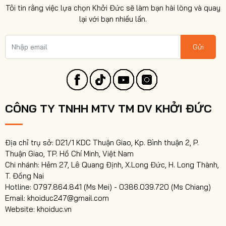
Tôi tin rằng việc lựa chọn Khởi Đức sẽ làm bạn hài lòng và quay
lại với bạn nhiều lần.
Gửi
CÔNG TY TNHH MTV TM DV KHỞI ĐỨC
Địa chỉ trụ sở: D21/1 KDC Thuận Giao, Kp. Bình thuận 2, P.
Thuận Giao, TP. Hồ Chí Minh, Việt Nam
Chi nhánh: Hẻm 27, Lê Quang Định, X.Long Đức, H. Long Thành,
T. Đồng Nai
Hotline: 0797.864.841 (Ms Mei) - 0386.039.720 (Ms Chiang)
Email: khoiduc247@gmail.com
Website: khoiduc.vn