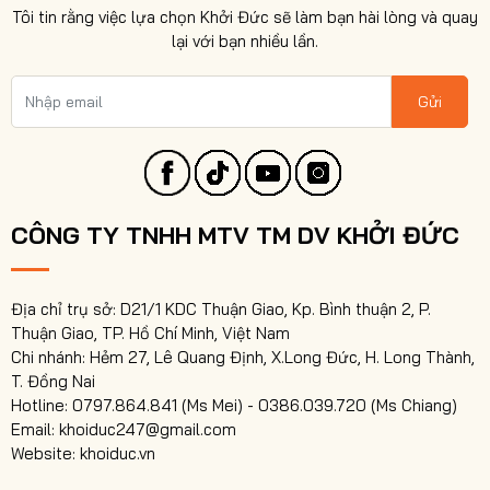
Tôi tin rằng việc lựa chọn Khởi Đức sẽ làm bạn hài lòng và quay
lại với bạn nhiều lần.
Gửi
CÔNG TY TNHH MTV TM DV KHỞI ĐỨC
Địa chỉ trụ sở: D21/1 KDC Thuận Giao, Kp. Bình thuận 2, P.
Thuận Giao, TP. Hồ Chí Minh, Việt Nam
Chi nhánh: Hẻm 27, Lê Quang Định, X.Long Đức, H. Long Thành,
T. Đồng Nai
Hotline: 0797.864.841 (Ms Mei) - 0386.039.720 (Ms Chiang)
Email: khoiduc247@gmail.com
Website: khoiduc.vn